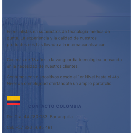
Especialistas en suministros de tecnología médica de
punta. La experiencia y la calidad de nuestros
productos nos has llevado a la internacionalización.
Con más de 18 años a la vanguardia tecnológica pensando
en la necesidad de nuestros clientes.
Contamos con dispositivos desde el 1er Nivel hasta el 4to
Nivel de complejidad ofertándote un amplio portafolio
CONTACTO
COLOMBIA
Dir: Cra. 44 #80-133, Barranquilla
Cel: +57 320 5685 481