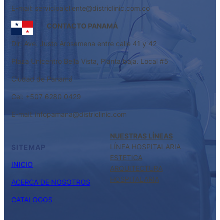
E-mail: servicioalcliente@districlinic.com.co
CONTACTO PANAMÁ
Dir: Ave. Justo Arosemena entre calle 41 y 42
Plaza Unicentro Bella Vista, Planta baja. Local #5
Ciudad de Panamá
Cel: +507 6280 0429
E-mail: infopamana@districlinic.com
NUESTRAS LÍNEAS
LÍNEA HOSPITALARIA
SITEMAP
ESTETICA
INICIO
ARQUITECTURA
HOSPITALARIA
ACERCA DE NOSOTROS
CATALOGOS