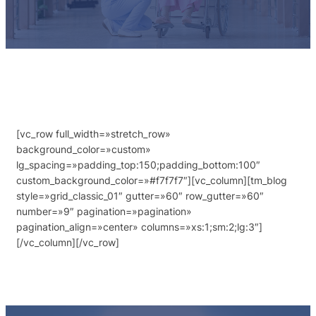
[vc_row full_width=»stretch_row»
background_color=»custom»
lg_spacing=»padding_top:150;padding_bottom:100″
custom_background_color=»#f7f7f7″][vc_column][tm_blog
style=»grid_classic_01″ gutter=»60″ row_gutter=»60″
number=»9″ pagination=»pagination»
pagination_align=»center» columns=»xs:1;sm:2;lg:3″]
[/vc_column][/vc_row]