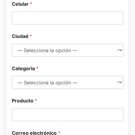
Celular
*
*
Ciudad
*
N
o
m
b
r
e
Categoria
*
*
Producto
*
Correo electrónico
*