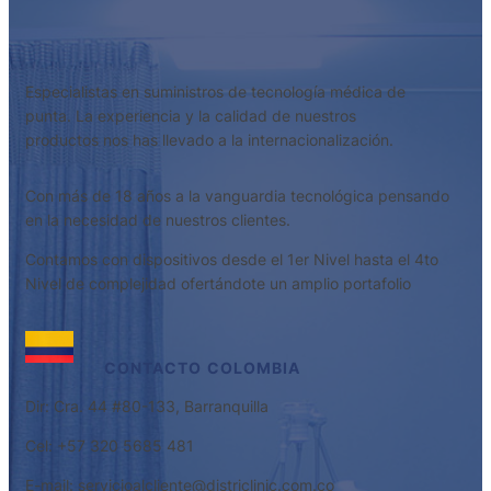
Especialistas en suministros de tecnología médica de
punta. La experiencia y la calidad de nuestros
productos nos has llevado a la internacionalización.
Con más de 18 años a la vanguardia tecnológica pensando
en la necesidad de nuestros clientes.
Contamos con dispositivos desde el 1er Nivel hasta el 4to
Nivel de complejidad ofertándote un amplio portafolio
CONTACTO
COLOMBIA
Dir: Cra. 44 #80-133, Barranquilla
Cel: +57 320 5685 481
E-mail: servicioalcliente@districlinic.com.co