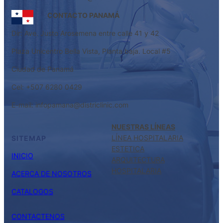
CONTACTO PANAMÁ
Dir: Ave. Justo Arosemena entre calle 41 y 42
Plaza Unicentro Bella Vista, Planta baja. Local #5
Ciudad de Panamá
Cel: +507 6280 0429
E-mail: infopamana@districlinic.com
NUESTRAS LÍNEAS
LÍNEA HOSPITALARIA
SITEMAP
ESTETICA
INICIO
ARQUITECTURA
HOSPITALARIA
ACERCA DE NOSOTROS
CATALOGOS
CONTACTENOS