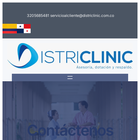
Saltar
al
3205685481
servicioalcliente@districlinic.com.co
contenido
Contáctenos