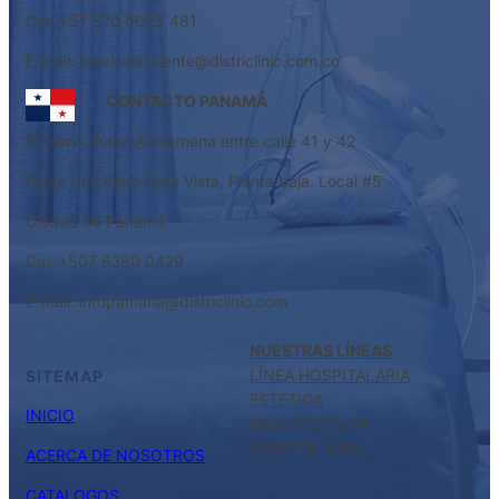
Cel: +57 320 5685 481
E-mail: servicioalcliente@districlinic.com.co
CONTACTO PANAMÁ
Dir: Ave. Justo Arosemena entre calle 41 y 42
Plaza Unicentro Bella Vista, Planta baja. Local #5
Ciudad de Panamá
Cel: +507 6280 0429
E-mail: infopamana@districlinic.com
NUESTRAS LÍNEAS
LÍNEA HOSPITALARIA
SITEMAP
ESTETICA
INICIO
ARQUITECTURA
HOSPITALARIA
ACERCA DE NOSOTROS
CATALOGOS