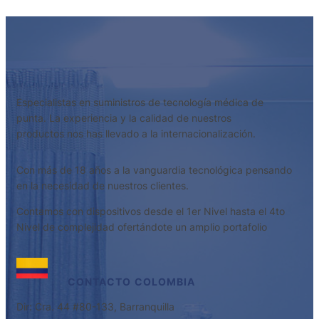
Especialistas en suministros de tecnología médica de
punta. La experiencia y la calidad de nuestros
productos nos has llevado a la internacionalización.
Con más de 18 años a la vanguardia tecnológica pensando
en la necesidad de nuestros clientes.
Contamos con dispositivos desde el 1er Nivel hasta el 4to
Nivel de complejidad ofertándote un amplio portafolio
CONTACTO
COLOMBIA
Dir: Cra. 44 #80-133, Barranquilla