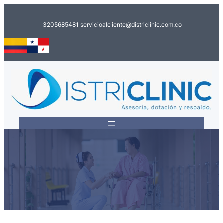
Saltar
al
3205685481
servicioalcliente@districlinic.com.co
contenido