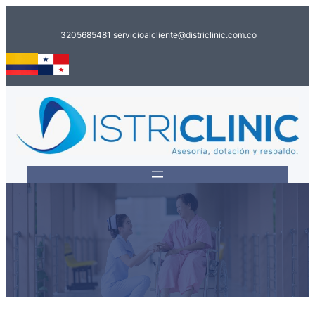
Saltar
al
3205685481
servicioalcliente@districlinic.com.co
contenido