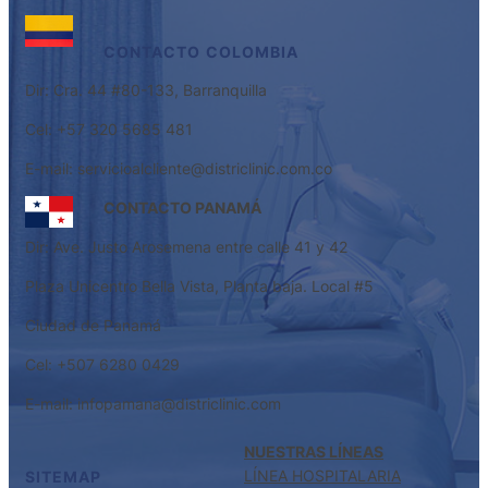
CONTACTO
COLOMBIA
Dir: Cra. 44 #80-133, Barranquilla
Cel: +57 320 5685 481
E-mail: servicioalcliente@districlinic.com.co
CONTACTO PANAMÁ
Dir: Ave. Justo Arosemena entre calle 41 y 42
Plaza Unicentro Bella Vista, Planta baja. Local #5
Ciudad de Panamá
Cel: +507 6280 0429
E-mail: infopamana@districlinic.com
NUESTRAS LÍNEAS
LÍNEA HOSPITALARIA
SITEMAP