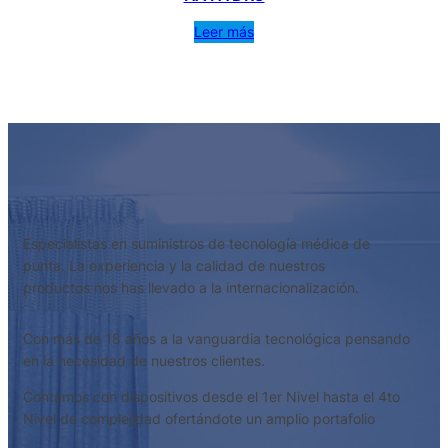
Leer más
Especialistas en suministros de tecnología médica de
punta. La experiencia y la calidad de nuestros
productos nos has llevado a la internacionalización.
Con más de 18 años a la vanguardia tecnológica pensando
en la necesidad de nuestros clientes.
Contamos con dispositivos desde el 1er Nivel hasta el 4to
Nivel de complejidad ofertándote un amplio portafolio