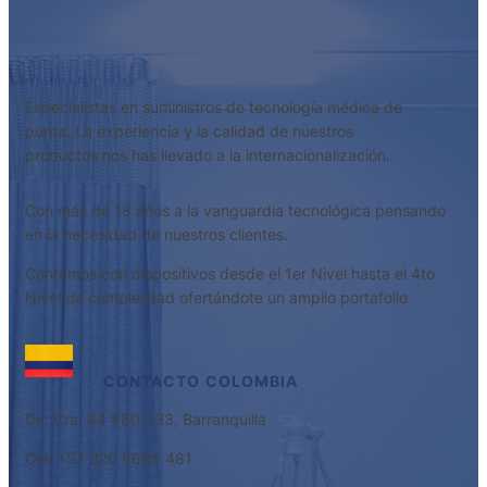
Especialistas en suministros de tecnología médica de
punta. La experiencia y la calidad de nuestros
productos nos has llevado a la internacionalización.
Con más de 18 años a la vanguardia tecnológica pensando
en la necesidad de nuestros clientes.
Contamos con dispositivos desde el 1er Nivel hasta el 4to
Nivel de complejidad ofertándote un amplio portafolio
CONTACTO
COLOMBIA
Dir: Cra. 44 #80-133, Barranquilla
Cel: +57 320 5685 481