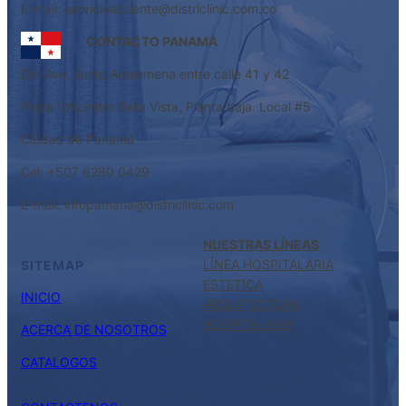
E-mail: servicioalcliente@districlinic.com.co
CONTACTO PANAMÁ
Dir: Ave. Justo Arosemena entre calle 41 y 42
Plaza Unicentro Bella Vista, Planta baja. Local #5
Ciudad de Panamá
Cel: +507 6280 0429
E-mail: infopamana@districlinic.com
NUESTRAS LÍNEAS
LÍNEA HOSPITALARIA
SITEMAP
ESTETICA
INICIO
ARQUITECTURA
HOSPITALARIA
ACERCA DE NOSOTROS
CATALOGOS