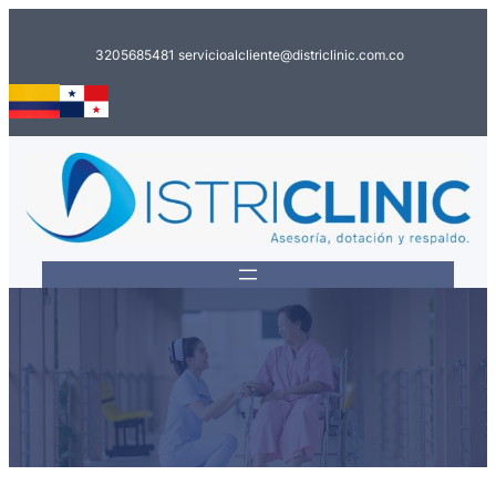
Saltar
al
3205685481
servicioalcliente@districlinic.com.co
contenido