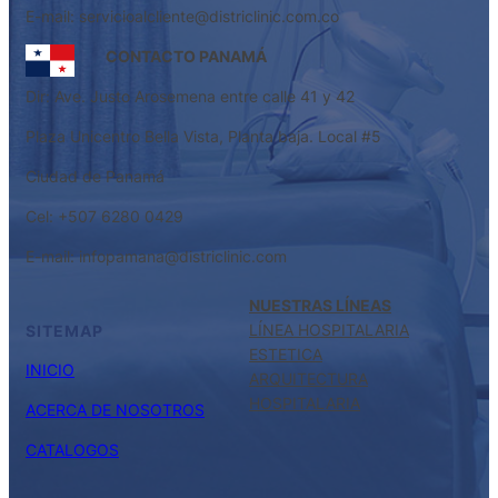
E-mail: servicioalcliente@districlinic.com.co
CONTACTO PANAMÁ
Dir: Ave. Justo Arosemena entre calle 41 y 42
Plaza Unicentro Bella Vista, Planta baja. Local #5
Ciudad de Panamá
Cel: +507 6280 0429
E-mail: infopamana@districlinic.com
NUESTRAS LÍNEAS
LÍNEA HOSPITALARIA
SITEMAP
ESTETICA
INICIO
ARQUITECTURA
HOSPITALARIA
ACERCA DE NOSOTROS
CATALOGOS