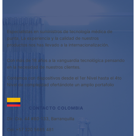
Especialistas en suministros de tecnología médica de
punta. La experiencia y la calidad de nuestros
productos nos has llevado a la internacionalización.
Con más de 18 años a la vanguardia tecnológica pensando
en la necesidad de nuestros clientes.
Contamos con dispositivos desde el 1er Nivel hasta el 4to
Nivel de complejidad ofertándote un amplio portafolio
CONTACTO
COLOMBIA
Dir: Cra. 44 #80-133, Barranquilla
Cel: +57 320 5685 481