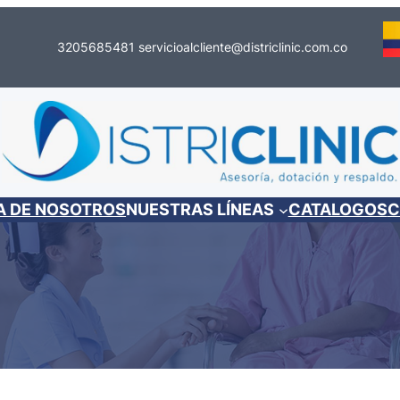
3205685481
servicioalcliente@districlinic.com.co
A DE NOSOTROS
NUESTRAS LÍNEAS
CATALOGOS
C