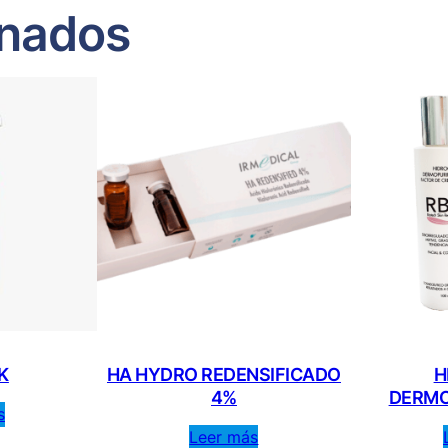
onados
K
HA HYDRO REDENSIFICADO
H
4%
DERMO
s
Leer más