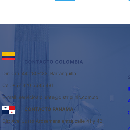
CONTACTO
COLOMBIA
Dir: Cra. 44 #80-133, Barranquilla
Cel: +57 320 5685 481
E-mail: servicioalcliente@districlinic.com.co
CONTACTO PANAMÁ
Dir: Ave. Justo Arosemena entre calle 41 y 42