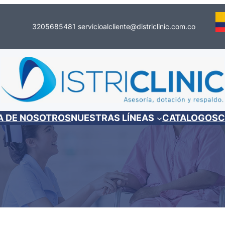
3205685481
servicioalcliente@districlinic.com.co
A DE NOSOTROS
NUESTRAS LÍNEAS
CATALOGOS
C