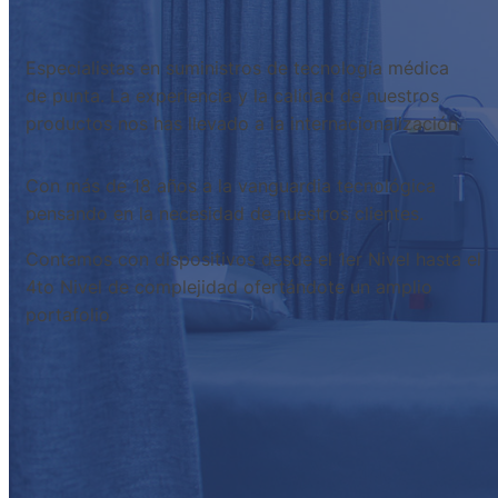
Especialistas en suministros de tecnología médica
de punta. La experiencia y la calidad de nuestros
productos nos has llevado a la internacionalización.
Con más de 18 años a la vanguardia tecnológica
pensando en la necesidad de nuestros clientes.
Contamos con dispositivos desde el 1er Nivel hasta el
4to Nivel de complejidad ofertándote un amplio
portafolio