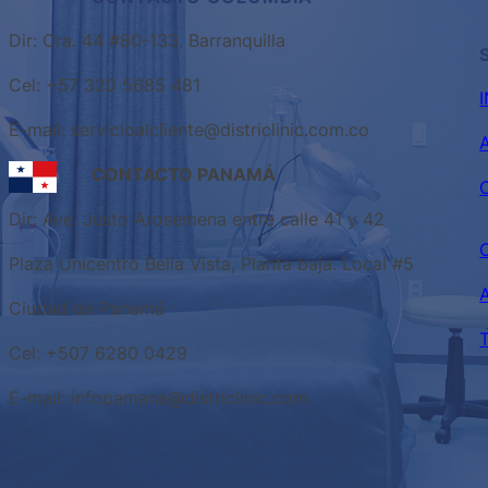
Dir: Cra. 44 #80-133, Barranquilla
Cel: +57 320 5685 481
E-mail: servicioalcliente@districlinic.com.co
CONTACTO PANAMÁ
Dir: Ave. Justo Arosemena entre calle 41 y 42
Plaza Unicentro Bella Vista, Planta baja. Local #5
Ciudad de Panamá
Cel: +507 6280 0429
E-mail: infopamana@districlinic.com